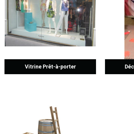
Vitrine Prêt-à-porter
Déc