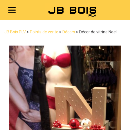
JB Bois PLV
>
Points de vente
>
Décors
>
Décor de vitrine Noël