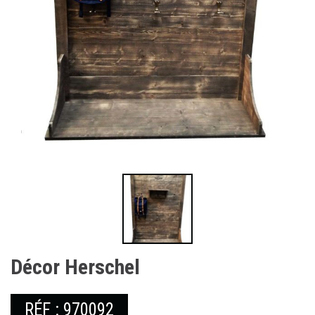
Décor Herschel
RÉF : 970092