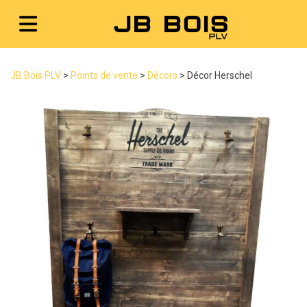
JB Bois PLV
>
Points de vente
>
Décors
>
Décor Herschel