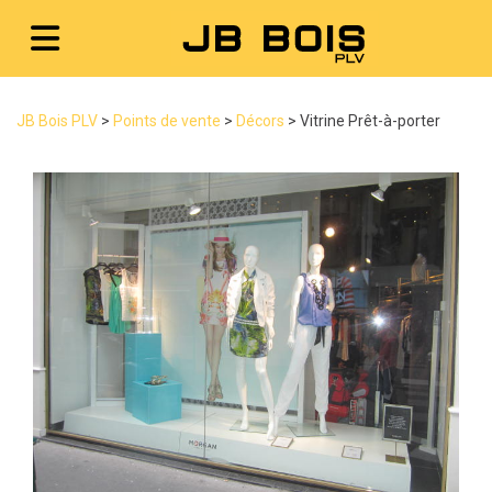
JB Bois PLV
>
Points de vente
>
Décors
>
Vitrine Prêt-à-porter