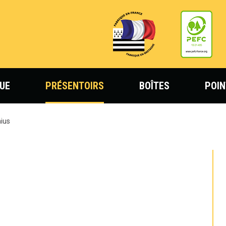
UE
PRÉSENTOIRS
BOÎTES
POIN
nius